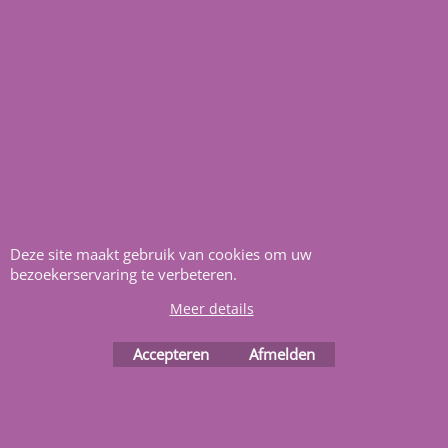
Links
FAQ
Nuttige adressen
Home
Aquasilver
Wij richten ons op de
zelfbouwers, wij voorzien u
Deze site maakt gebruik van cookies om uw
van alle informatie en
bezoekerservaring te verbeteren.
bouwinstructies. Al meer
Meer details
dan 22 jaar het vertrouwd
Accepteren
Afmelden
adres zwembaden en
renovatie materialen.