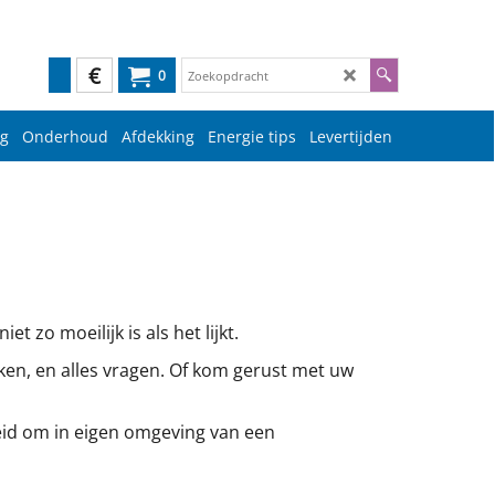
€
0
g
Onderhoud
Afdekking
Energie tips
Levertijden
 zo moeilijk is als het lijkt.
ken, en alles vragen. Of kom gerust met uw
eid om in eigen omgeving van een