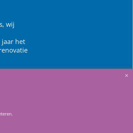
, wij
 jaar het
renovatie
teren.