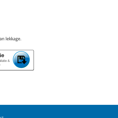
van lekkage.
ct