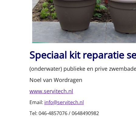
Speciaal kit reparatie s
(onderwater) publieke en prive zwembad
Noel van Wordragen
www.servitech.nl
Email:
info@servitech.nl
Tel: 046-4857076 / 0648490982