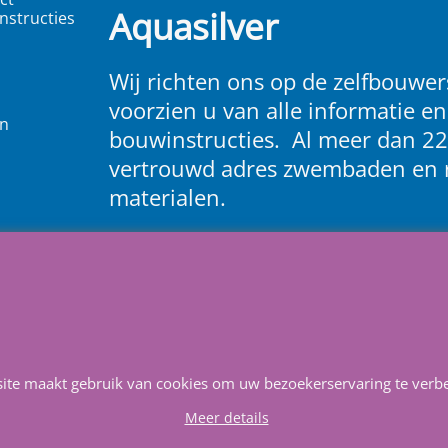
Aquasilver
nstructies
Wij richten ons op de zelfbouwers
voorzien u van alle informatie en
en
bouwinstructies. Al meer dan 22
vertrouwd adres zwembaden en 
materialen.
Heeft u vragen
m
ail ons
.
site maakt gebruik van cookies om uw bezoekerservaring te verbe
Info
Contact
Service
Privacy
Favorieten
Meer details