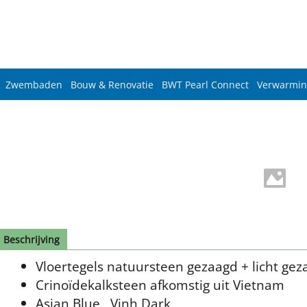
Zwembaden
Bouw & Renovatie
BWT Pearl Connect
Verwarmin
Beschrijving
Vloertegels natuursteen gezaagd + licht gez
Crinoïdekalksteen afkomstig uit Vietnam
Asian Blue , Vinh Dark