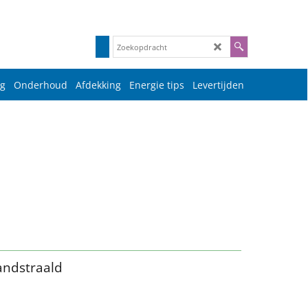
g
Onderhoud
Afdekking
Energie tips
Levertijden
andstraald