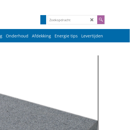
g
Onderhoud
Afdekking
Energie tips
Levertijden