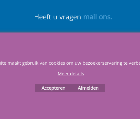
Heeft u vragen
m
ail ons
.
Info
Contact
Service
Privacy
Favorieten
site maakt gebruik van cookies om uw bezoekerservaring te verbe
Meer details
Accepteren
Afmelden