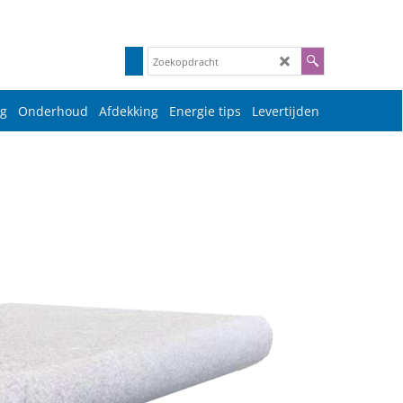
g
Onderhoud
Afdekking
Energie tips
Levertijden