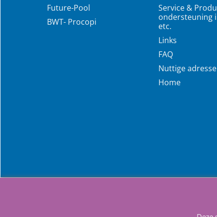
Future-Pool
Service & Produ
ondersteuning i
BWT- Procopi
etc.
Links
FAQ
Nuttige adress
Home
Deze 