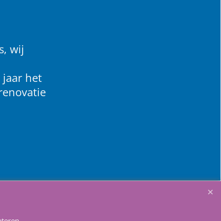
, wij
 jaar het
renovatie
teren.