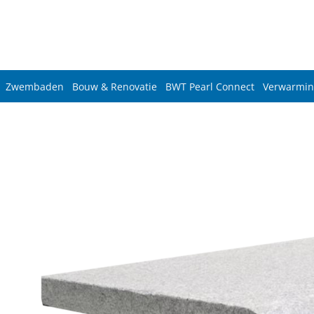
Zwembaden
Bouw & Renovatie
BWT Pearl Connect
Verwarmin