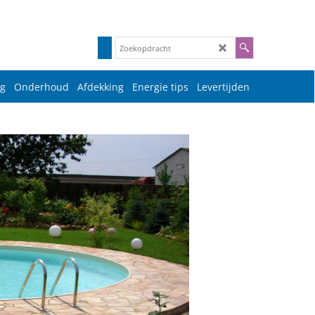
g
Onderhoud
Afdekking
Energie tips
Levertijden