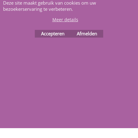
van alle informatie en
Deze site maakt gebruik van cookies om uw
bezoekerservaring te verbeteren.
bouwinstructies. Al meer
dan 22 jaar het vertrouwd
Meer details
adres zwembaden en
Accepteren
Afmelden
renovatie materialen.
Heeft u vragen
m
ail ons
.