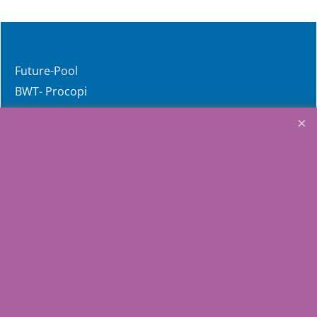
Future-Pool
BWT- Procopi
Service & Product ondersteuning instructies etc.
Links
FAQ
Nuttige adressen
Home
Aquasilver
Wij richten ons op de
zelfbouwers, wij voorzien u