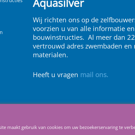
Aquasilver
nstructies
Wij richten ons op de zelfbouwers
voorzien u van alle informatie en
en
bouwinstructies. Al meer dan 22
vertrouwd adres zwembaden en 
materialen.
Heeft u vragen
m
ail ons
.
Info
Contact
Service
Privacy
Favorieten
site maakt gebruik van cookies om uw bezoekerservaring te verbe