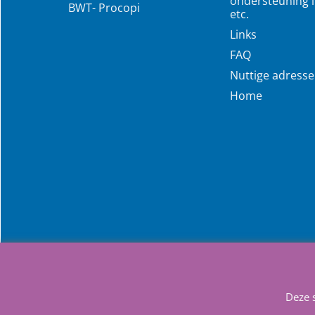
ondersteuning i
BWT- Procopi
etc.
Links
FAQ
Nuttige adress
Home
Deze 