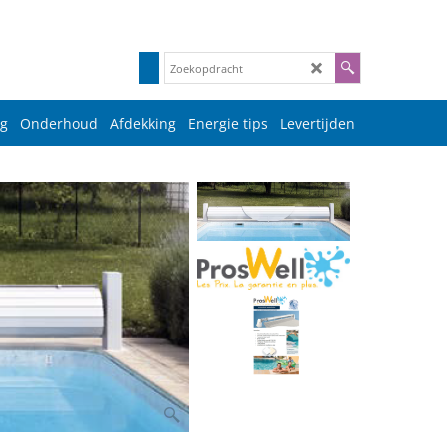
g
Onderhoud
Afdekking
Energie tips
Levertijden