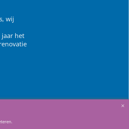
, wij
 jaar het
renovatie
teren.