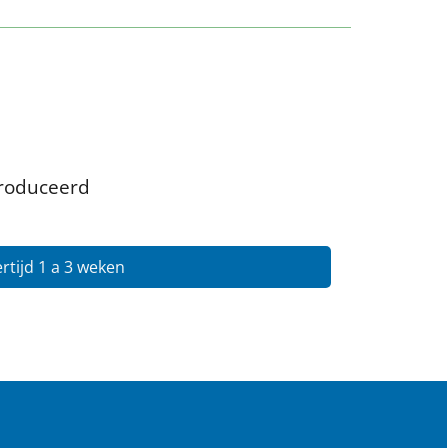
produceerd
rtijd 1 a 3 weken