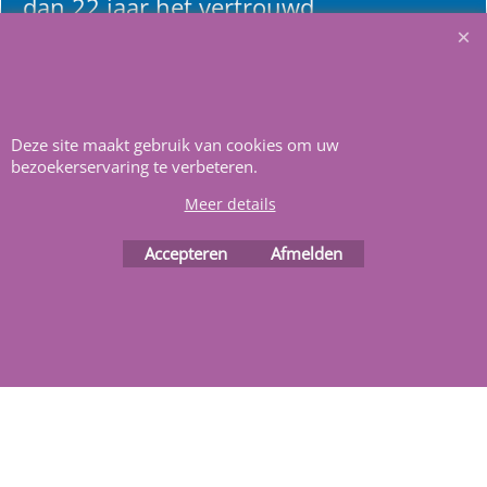
dan 22 jaar het vertrouwd
adres zwembaden en
renovatie materialen.
Heeft u vragen
m
ail ons
.
Deze site maakt gebruik van cookies om uw
bezoekerservaring te verbeteren.
Meer details
Accepteren
Afmelden