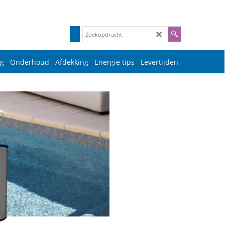
g
Onderhoud
Afdekking
Energie tips
Levertijden